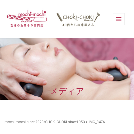
メディア
mochi-mochi since2020/CHOKI-CHOKI since1953
>
IMG_8476