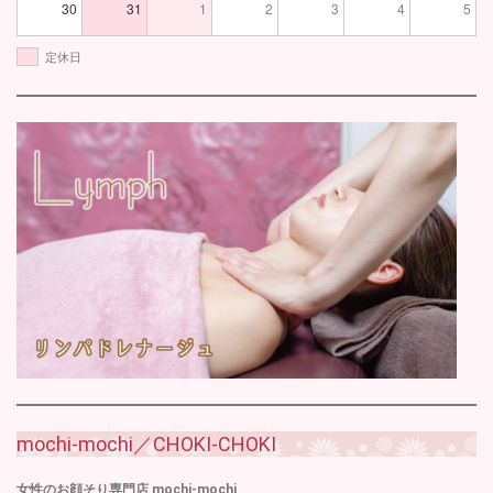
30
31
1
2
3
4
5
定休日
mochi-mochi／CHOKI-CHOKI
女性のお顔そり専門店 mochi-mochi