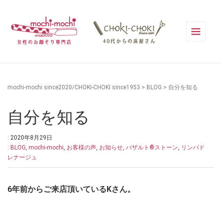
mochi-mochi since2020/CHOKI-CHOKI since1953
>
BLOG
>
自分を知る
自分を知る
: 2020年8月29日
:
BLOG
,
mochi-mochi
,
お客様の声
,
お知らせ
,
バザルト®ストーン
,
リンパド
レナージュ
6年前からご来店頂いているKさん。