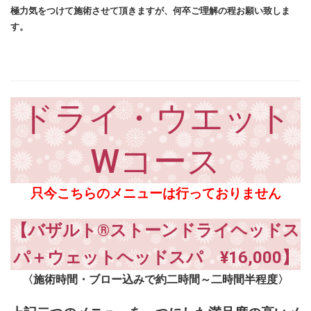
極力気をつけて施術させて頂きますが、何卒ご理解の程お願い致しま
す。
ドライ・ウエット
Wコース
只今こちらのメニューは行っておりません
【バザルト®ストーンドライヘッドス
パ＋ウェット
ヘッドスパ ¥16,0
00】
〈施術時間・ブロー込みで約二時間～二時間半程度〉