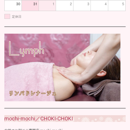
30
31
1
2
3
4
5
定休日
mochi-mochi／CHOKI-CHOKI