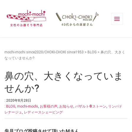
mochi-mochi since2020/CHOKI-CHOKI since1953
>
BLOG
>
鼻の穴、大きく
なっていませんか?
鼻の穴、大きくなっていま
せんか?
: 2020年8月28日
:
BLOG
,
mochi-mochi
,
お客様の声
,
お知らせ
,
バザルト®ストーン
,
リンパド
レナージュ
,
レディースシェービング
先月ブログ投稿させて頂いたMさん。