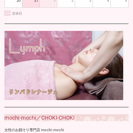
30
31
1
2
3
4
5
定休日
mochi-mochi／CHOKI-CHOKI
女性のお顔そり専門店 mochi-mochi