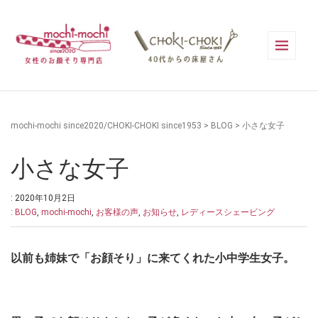
mochi-mochi since2020/CHOKI-CHOKI since1953
>
BLOG
>
小さな女子
小さな女子
: 2020年10月2日
:
BLOG
,
mochi-mochi
,
お客様の声
,
お知らせ
,
レディースシェービング
以前も姉妹で「お顔そり」に来てくれた小中学生女子。