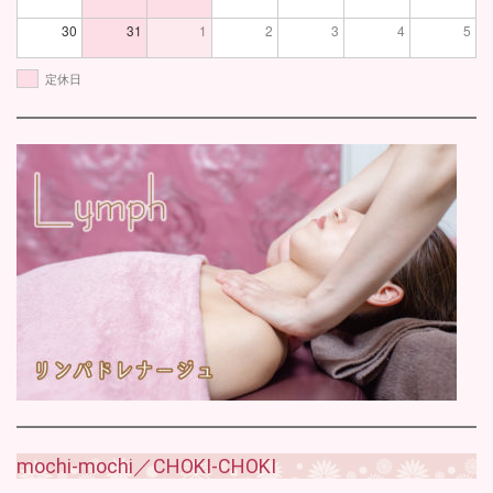
30
31
1
2
3
4
5
定休日
mochi-mochi／CHOKI-CHOKI