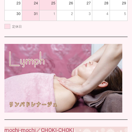
23
24
25
26
27
28
29
30
31
1
2
3
4
5
定休日
mochi-mochi／CHOKI-CHOKI