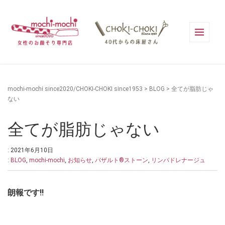
mochi-mochi since2020/CHOKI-CHOKI since1953
>
BLOG
>
全てが脂肪じゃ
ない
全てが脂肪じゃない
: 2021年6月10日
:
BLOG
,
mochi-mochi
,
お知らせ
,
バザルト®ストーン
,
リンパドレナージュ
朗報です!!