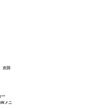
、次回
カー
のWメニ