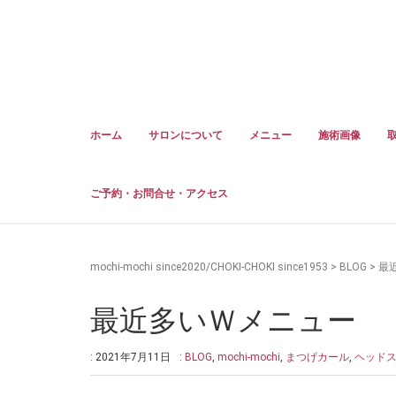
ホーム
サロンについて
メニュー
施術画像
ご予約・お問合せ・アクセス
mochi-mochi since2020/CHOKI-CHOKI since1953
>
BLOG
>
最
最近多いＷメニュー
: 2021年7月11日
:
BLOG
,
mochi-mochi
,
まつげカール
,
ヘッド