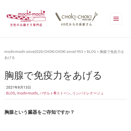
mochi-mochi since2020/CHOKI-CHOKI since1953
>
BLOG
>
胸腺で免疫力を
あげる
胸腺で免疫力をあげる
: 2021年8月13日
:
BLOG
,
mochi-mochi
,
バザルト®ストーン
,
リンパドレナージュ
胸腺という臓器をご存知ですか？