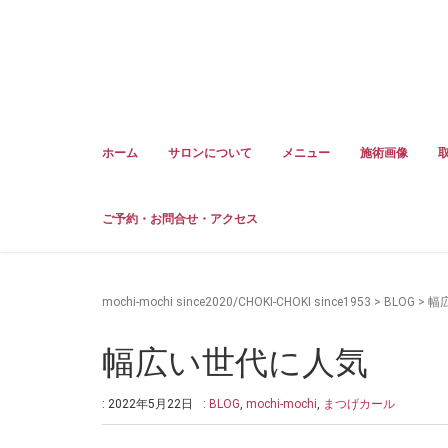
ホーム
サロンについて
メニュー
施術画像
ご予約・お問合せ・アクセス
mochi-mochi since2020/CHOKI-CHOKI since1953
>
BLOG
>
幅
幅広い世代に人気
: 2022年5月22日
:
BLOG
,
mochi-mochi
,
まつげカール