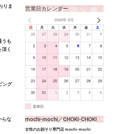
おりま
営業日カレンダー
2026年 8月
日
月
火
水
木
金
土
26
27
28
29
30
31
1
通うも
2
3
4
5
6
7
8
を頂く
9
10
11
12
13
14
15
16
17
18
19
20
21
22
23
24
25
26
27
28
29
ビング
30
31
1
2
3
4
5
定休日
mochi-mochi／CHOKI-CHOKI
からな
女性のお顔そり専門店 mochi-mochi