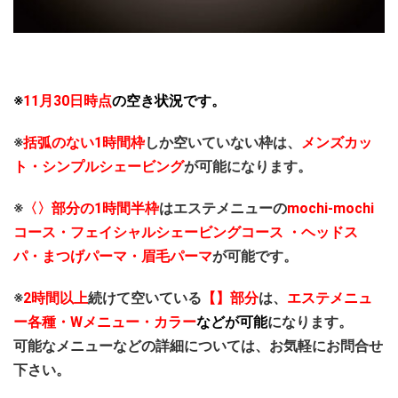
※
11月30日時点
の空き状況です。
※
括弧のない1時間枠
しか空いていない枠は、
メンズカッ
ト・シンプルシェービング
が可能になります。
※
〈〉部分の1時間半枠
はエステメニューの
mochi-mochi
コース・フェイシャルシェービングコース ・ヘッドス
パ・まつげパーマ・眉毛パーマ
が可能です。
※
2時間以上
続けて空いている
【】部分
は、
エステメニュ
ー各種・Wメニュー・カラー
などが可能
になります。
可能なメニューなどの詳細については、お気軽にお問合せ
下さい。