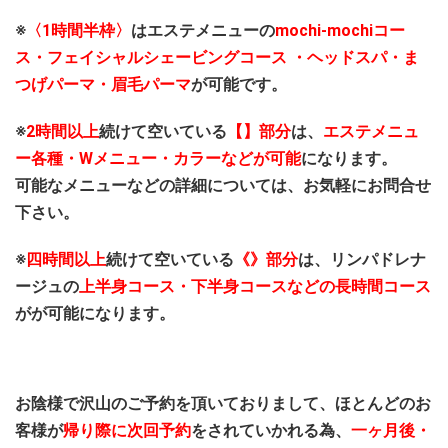
※
〈1時間半枠〉
はエステメニューの
mochi-mochiコー
ス・フェイシャルシェービングコース ・ヘッドスパ・ま
つげパーマ・眉毛パーマ
が可能です。
※
2時間以上
続けて空いている
【】部分
は、
エステメニュ
ー各種・Wメニュー・カラーなどが可能
になります。
可能なメニューなどの詳細については、お気軽にお問合せ
下さい。
※
四時間以上
続けて空いている
《》部分
は、リンパドレナ
ージュの
上半身コース・下半身コースなどの長時間コース
がが可能になります。
お陰様で沢山のご予約を頂いておりまして、ほとんどのお
客様が
帰り際に次回予約
をされていかれる為、
一ヶ月後・