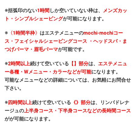
※括弧印のない
1時間
しか空いていない枠は、
メンズカッ
ト・シンプルシェービング
が可能になります。
※
〈1時間半枠〉
はエステメニューの
mochi-mochiコー
ス・フェイシャルシェービングコース ・ヘッドスパ・ま
つげパーマ・眉毛パーマ
が可能です。
※
2時間以上
続けて空いている
【】部分
は、
エステメニュ
ー各種・Wメニュー・カラーなどが可能
になります。
可能なメニューなどの詳細については、お気軽にお問合せ
下さい。
※
四時間以上
続けて空いている
《》部分
は、リンパドレナ
ージュの
上半身コース・下半身コースなどの長時間コース
がが可能になります。