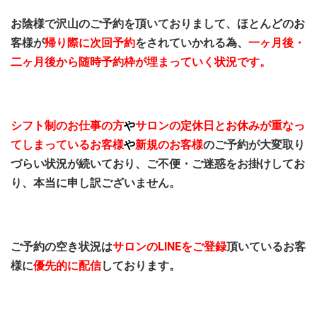
お陰様で沢山のご予約を頂いておりまして、ほとんどのお
客様が
帰り際に次回予約
をされていかれる為、
一ヶ月後・
二ヶ月後から随時予約枠が埋まっていく状況
です。
シフト制のお仕事の方
や
サロンの定休日とお休みが重なっ
てしまっているお客様
や
新規のお客様
のご予約が大変取り
づらい状況が続いており、ご不便・ご迷惑をお掛けしてお
り、本当に申し訳ございません。
ご予約の空き状況は
サロンのLINEをご登録
頂いているお客
様に
優先的に配信
しております。