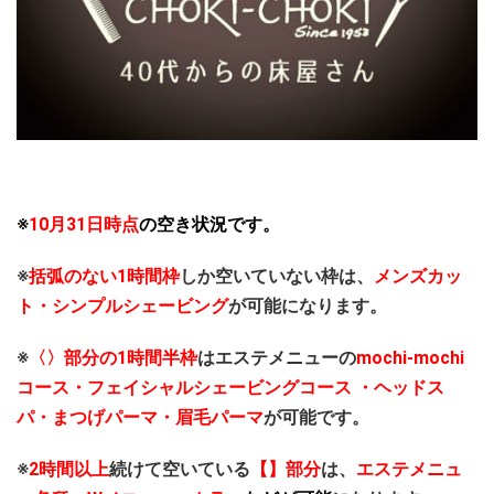
※
10月31日時点
の空き状況です。
※
括弧のない1時間枠
しか空いていない枠は、
メンズカッ
ト・シンプルシェービング
が可能になります。
※
〈〉部分の1時間半枠
はエステメニューの
mochi-mochi
コース・フェイシャルシェービングコース ・ヘッドス
パ・まつげパーマ・眉毛パーマ
が可能です。
※
2時間以上
続けて空いている
【】部分
は、
エステメニュ