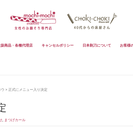
取扱商品・各種代理店
キャンセルポリシー
日本剃刀について
お客様
ロウ
>
正式にメニュー入り決定
定
せ
,
まつげカール