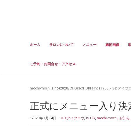
ホーム
サロンについて
メニュー
施術画像
ご予約・お問合せ・アクセス
mochi-mochi since2020/CHOKI-CHOKI since1953
>
3Ｄアイブ
正式にメニュー入り決
: 2023年1月14日
:
3Ｄアイブロウ
,
BLOG
,
mochi-mochi
,
お知ら