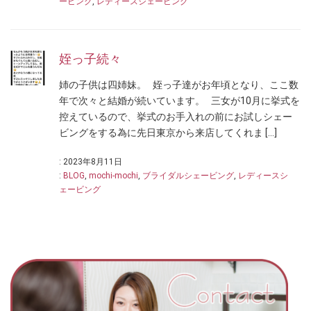
ービング
,
レディースシェービング
姪っ子続々
姉の子供は四姉妹。 姪っ子達がお年頃となり、ここ数
年で次々と結婚が続いています。 三女が10月に挙式を
控えているので、挙式のお手入れの前にお試しシェー
ビングをする為に先日東京から来店してくれま […]
: 2023年8月11日
:
BLOG
,
mochi-mochi
,
ブライダルシェービング
,
レディースシ
ェービング