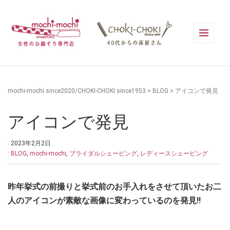
mochi-mochi since2020/CHOKI-CHOKI since1953
>
BLOG
>
アイコンで発見
アイコンで発見
: 2023年2月2日
:
BLOG
,
mochi-mochi
,
ブライダルシェービング
,
レディースシェービング
昨年挙式の前撮りと挙式前のお手入れをさせて頂いたお二
人のアイコンが素敵な画像に変わっているのを発見!!