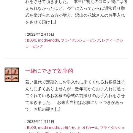
れをさせて頂きました。 本当に初期のコロナ禍には考
えられなかったほど、今年に入ってからは通常通り挙
式を挙げられる方が増え、沢山の花嫁さんのお手入れ
をさせて頂け […]
: 2022年12月16日
:
BLOG
,
mochi-mochi
,
ブライダルシェービング
,
レディースシ
ェービング
一緒にできて効率的
若い世代で定期的にお手入れに来てくれるお客様はそ
んなに多くありませんが、数年前からお手入れに通っ
てくれているお客様の挙式の前撮りのお手入れをさせ
て頂きました。 お来店当初はお肌にザラつきがあっ
て、お肌の硬さ […]
: 2022年11月11日
:
BLOG
,
mochi-mochi
,
お知らせ
,
まつげカール
,
ブライダルシェ