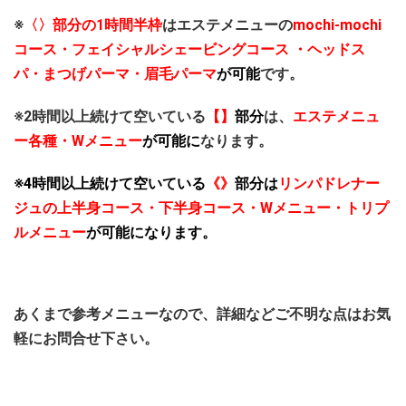
※
〈〉部分の1時間半枠
はエステメニューの
mochi-mochi
コース・フェイシャルシェービングコース ・ヘッドス
パ・まつげパーマ・眉毛パーマ
が可能
です。
※2時間以上続けて空いている
【】
部分
は、
エステメニュ
ー各種・Wメニュー
が可能
に
なります。
※4時間以上続けて空いている
《》
部分は
リンパドレナー
ジュの上半身コース・下半身コース・Wメニュー・トリプ
ルメニュー
が可能になります。
あくまで参考メニューなので、詳細などご不明な点はお気
軽にお問合せ下さい。