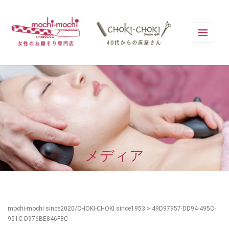
メディア
mochi-mochi since2020/CHOKI-CHOKI since1953
>
49D97957-DD94-495C-
951C-D976BE846F8C