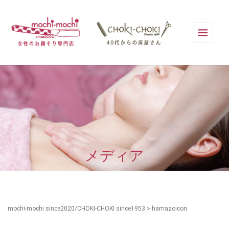
メディア
mochi-mochi since2020/CHOKI-CHOKI since1953
>
hamazoicon