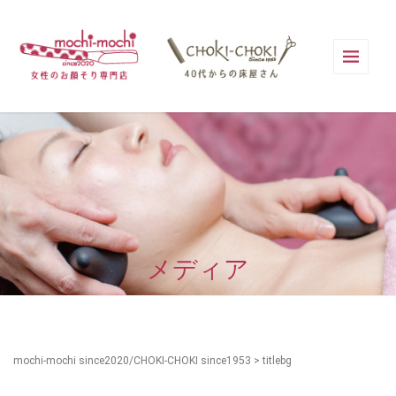
メディア
mochi-mochi since2020/CHOKI-CHOKI since1953
>
titlebg