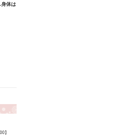
…身体は
00】