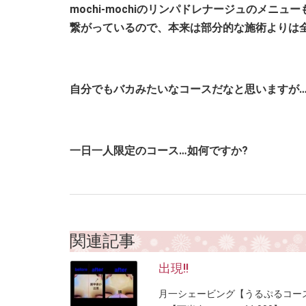
mochi-mochiのリンパドレナージュのメ
繋がっているので、本来は部分的な施術よりは
自分でもバカみたいなコースだなと思いますが…(
一日一人限定のコース…如何ですか?
関連記事
出現!!
月一シェービング【うるぷるコース￥1