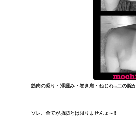
筋肉の凝り・浮腫み・巻き肩・ねじれ…二の腕
ソレ、全てが脂肪とは限りませんょ～!!