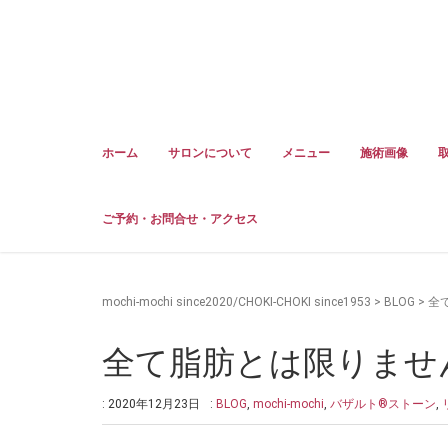
ホーム
サロンについて
メニュー
施術画像
ご予約・お問合せ・アクセス
mochi-mochi since2020/CHOKI-CHOKI since1953
>
BLOG
>
全
全て脂肪とは限りませ
: 2020年12月23日
:
BLOG
,
mochi-mochi
,
バザルト®ストーン
,