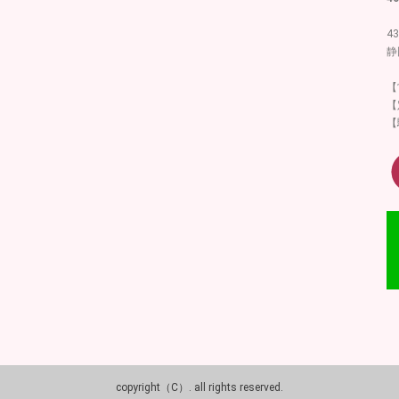
43
静
【
【
【
copyright（C）
.
all rights reserved.