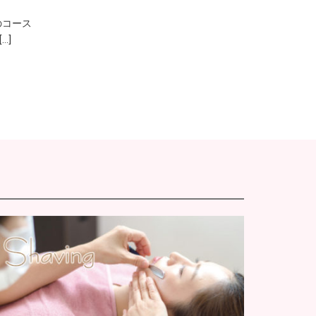
のコース
…]