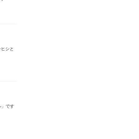
シヒシと
ル」です