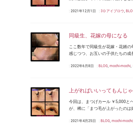
: 2021年12月1日
:
3Ｄアイブロウ
,
BLO
同級生、花嫁の母になる
ここ数年で同級生が花嫁・花婿の
感じつつ、お互いの子供たちの成長
: 2022年6月8日
:
BLOG
,
mochi-mochi
,
上がればいいってもんじゃな
今回は、まつげカール ￥5,000
が、稀に「まつ毛が上がったのは嬉
: 2021年4月25日
:
BLOG
,
mochi-mochi