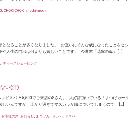
G
,
CHOKI-CHOKI
,
mochi-mochi
母となることが多くなりました。 お互いにそんな歳になったことをヒ
や人生の門出は何よりも嬉しいことです。 今週末「花嫁の母」 […]
レディースシェービング
い(汗)
とヘッドスパ ￥5,500でご来店のSさん。 大好評頂いている「まつげカー
しいんですが、上がり過ぎてマスカラが瞼についてしまうので、 […]
,
お客様の声
,
お知らせ
,
まつげカール
,
ヘッドスパ