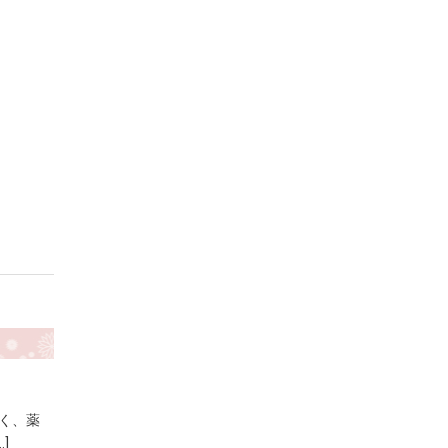
太く、薬
]