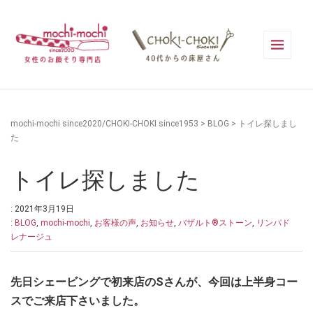
mochi-mochi since2020/CHOKI-CHOKI since1953
>
BLOG
>
トイレ探しまし
た
トイレ探しました
: 2021年3月19日
:
BLOG
,
mochi-mochi
,
お客様の声
,
お知らせ
,
バザルト®ストーン
,
リンパド
レナージュ
先日シェービングで初来店のSさんが、今回は上半身コー
スでご来店下さいました。