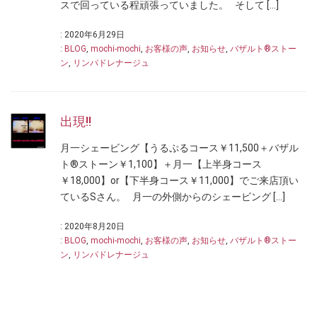
スで回っている程頑張っていました。 そして […]
: 2020年6月29日
:
BLOG
,
mochi-mochi
,
お客様の声
,
お知らせ
,
バザルト®ストー
ン
,
リンパドレナージュ
出現!!
月一シェービング【うるぷるコース￥11,500＋バザル
ト®ストーン￥1,100】＋月一【上半身コース
￥18,000】or【下半身コース￥11,000】でご来店頂い
ているSさん。 月一の外側からのシェービング […]
: 2020年8月20日
:
BLOG
,
mochi-mochi
,
お客様の声
,
お知らせ
,
バザルト®ストー
ン
,
リンパドレナージュ