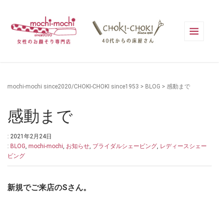
mochi-mochi since2020/CHOKI-CHOKI since1953
>
BLOG
>
感動まで
感動まで
: 2021年2月24日
:
BLOG
,
mochi-mochi
,
お知らせ
,
ブライダルシェービング
,
レディースシェー
ビング
新規でご来店のSさん。