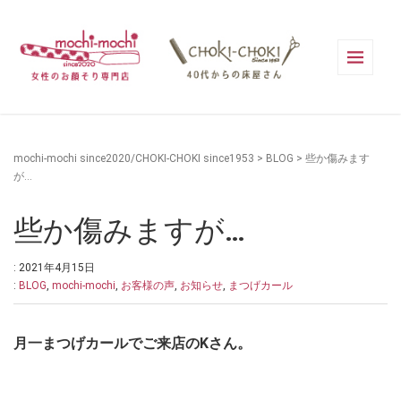
mochi-mochi since2020/CHOKI-CHOKI since1953
>
BLOG
>
些か傷みます
が…
些か傷みますが…
: 2021年4月15日
:
BLOG
,
mochi-mochi
,
お客様の声
,
お知らせ
,
まつげカール
月一まつげカールでご来店のKさん。