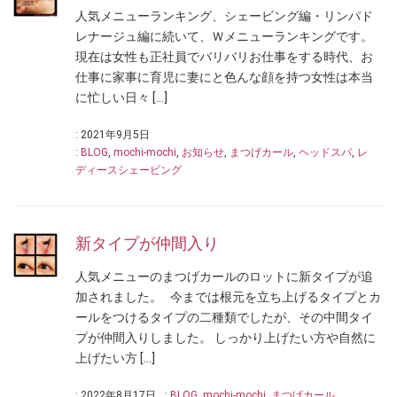
人気メニューランキング、シェービング編・リンパド
レナージュ編に続いて、Ｗメニューランキングです。
現在は女性も正社員でバリバリお仕事をする時代、お
仕事に家事に育児に妻にと色んな顔を持つ女性は本当
に忙しい日々 […]
: 2021年9月5日
:
BLOG
,
mochi-mochi
,
お知らせ
,
まつげカール
,
ヘッドスパ
,
レ
ディースシェービング
新タイプが仲間入り
人気メニューのまつげカールのロットに新タイプが追
加されました。 今までは根元を立ち上げるタイプとカ
ールをつけるタイプの二種類でしたが、その中間タイ
プが仲間入りしました。 しっかり上げたい方や自然に
上げたい方 […]
: 2022年8月17日
:
BLOG
,
mochi-mochi
,
まつげカール