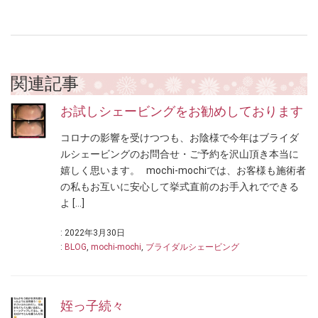
関連記事
お試しシェービングをお勧めしております
コロナの影響を受けつつも、お陰様で今年はブライダ
ルシェービングのお問合せ・ご予約を沢山頂き本当に
嬉しく思います。 mochi-mochiでは、お客様も施術者
の私もお互いに安心して挙式直前のお手入れでできる
よ […]
: 2022年3月30日
:
BLOG
,
mochi-mochi
,
ブライダルシェービング
姪っ子続々