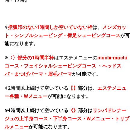
時・17時】
※
括弧印のない1時間しか空いていない枠
は、
メンズカッ
ト・シンプルシェービング・襟足シェービングコース
が可
能
になります。
※
〈〉部分の1時間半枠
はエステメニューの
mochi-mochi
コース・フェイシャルシェービングコース ・ヘッドス
パ・まつげパーマ・眉毛パーマ
が可能
です。
※2時間以上続けて空いている
【】
部分
は、
エステメニュ
ー各種・Wメニュー
が可能
に
なります。
※4時間以上続けて空いている
《》
部分は
リンパドレナー
ジュの上半身コース・下半身コース・Wメニュー・トリプ
ルメニュー
が可能になります。