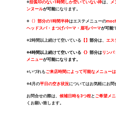
※
括弧印のない1時間しか空いていない枠
は、
メ
ンヌール
が可能
になります。
※
〈〉部分の1時間半枠
はエステメニューの
mo
ヘッドスパ・まつげパーマ・眉毛パーマ
が可能
※2時間以上続けて空いている
【】
部分
は、
エス
※4時間以上続けて空いている
《》
部分は
リンパ
メニュー
が可能になります。
いづれも
ご来店時間によって可能なメニューは
※
※4月の
平日の空き状況
についてはお気軽にお問
お問合せの際は、
候補日時を3つ程
と
ご希望メニ
くお願い致します。