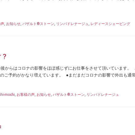
の声
,
お知らせ
,
バザルト®ストーン
,
リンパドレナージュ
,
レディースシェービング
?
除後からはコロナの影響をほぼ感じずにお仕事をさせて頂いています。 
らのご予約がかなり増えています。 ●まだまだコロナの影響で外出も通
hi-mochi
,
お客様の声
,
お知らせ
,
バザルト®ストーン
,
リンパドレナージュ
中