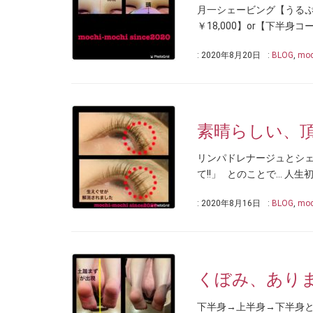
月一シェービング【うるぷる
￥18,000】or【下半身
: 2020年8月20日
:
BLOG
,
moc
素晴らしい、
リンパドレナージュとシェ
て!!」 とのことで… 人生
: 2020年8月16日
:
BLOG
,
moc
くぼみ、ありま
下半身→上半身→下半身と