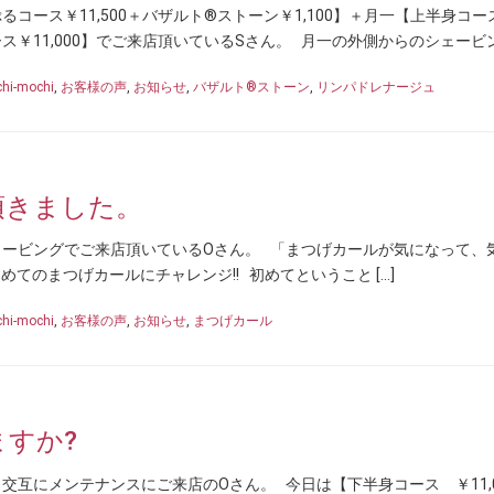
コース￥11,500＋バザルト®ストーン￥1,100】＋月一【上半身コー
コース￥11,000】でご来店頂いているSさん。 月一の外側からのシェービング
hi-mochi
,
お客様の声
,
お知らせ
,
バザルト®ストーン
,
リンパドレナージュ
頂きました。
ービングでご来店頂いているOさん。 「まつげカールが気になって、
初めてのまつげカールにチャレンジ!! 初めてということ […]
hi-mochi
,
お客様の声
,
お知らせ
,
まつげカール
すか?
交互にメンテナンスにご来店のOさん。 今日は【下半身コース ￥11,0