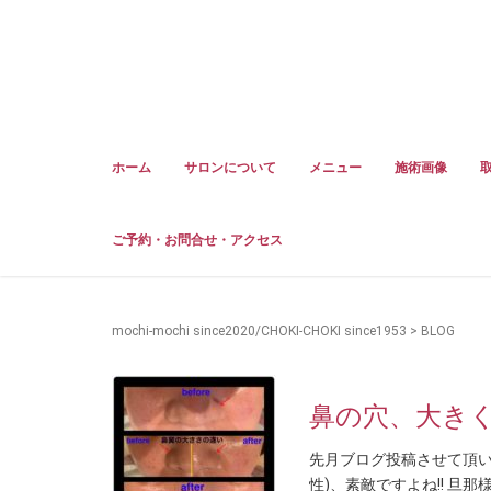
ホーム
サロンについて
メニュー
施術画像
ご予約・お問合せ・アクセス
mochi-mochi since2020/CHOKI-CHOKI since1953
>
BLOG
鼻の穴、大き
先月ブログ投稿させて頂い
性)、素敵ですよね!! 