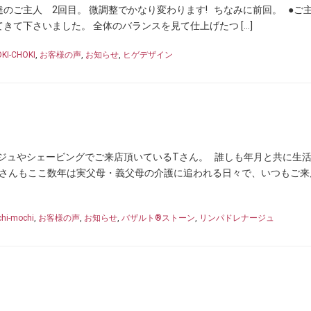
達のご主人 2回目。 微調整でかなり変わります! ちなみに前回。 ●ご
きて下さいました。 全体のバランスを見て仕上げたつ […]
KI-CHOKI
,
お客様の声
,
お知らせ
,
ヒゲデザイン
ジュやシェービングでご来店頂いているTさん。 誰しも年月と共に生
Tさんもここ数年は実父母・義父母の介護に追われる日々で、いつもご来
hi-mochi
,
お客様の声
,
お知らせ
,
バザルト®ストーン
,
リンパドレナージュ