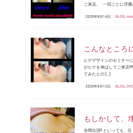
ご来店。 一回ごとに浮腫
: 2020年8月14日
:
BLOG
,
moc
こんなところ
ヒゲデザインのセミナー
がヒゲを伸ばしてご来店!
てみたとの […]
: 2020年8月13日
:
BLOG
,
CHO
もしかして、
谷間出現!! といっても