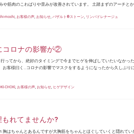
みや筋肉のこわばりや歪みが改善されています。 土踏まずのアーチとか [
hi-mochi
,
お客様の声
,
お知らせ
,
バザルト®ストーン
,
リンパドレナージュ
にコロナの影響が②
に行ってから、絶好のタイミングで今までヒゲを伸ばしていたいなかっ
!!! お客様曰く…コロナの影響でマスクをするようになったから久しぶり
KI-CHOKI
,
お客様の声
,
お知らせ
,
ヒゲデザイン
埋もれてませんか?
… 元々胸はちゃんとあるんですが大胸筋をちゃんとほぐしていくと隠れてい