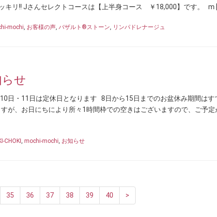
ッキリ!! Jさんセレクトコースは【上半身コース ￥18,000】です。 m [
hi-mochi
,
お客様の声
,
バザルト®ストーン
,
リンパドレナージュ
知らせ
※10日・11日は定休日となります 8日から15日までのお盆休み期間はす
ますが、お日にちにより所々1時間枠での空きはございますので、ご予定
I-CHOKI
,
mochi-mochi
,
お知らせ
35
36
37
38
39
40
>