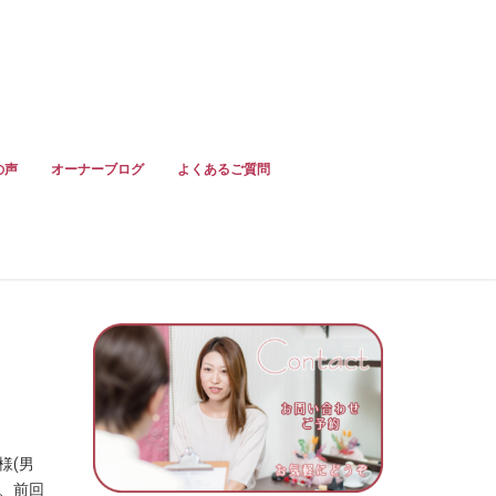
の声
オーナーブログ
よくあるご質問
様(男
で、前回