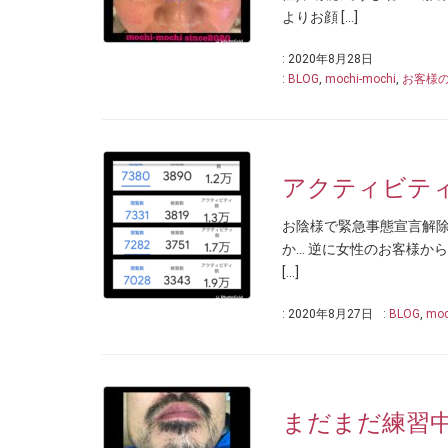
よりお顔 […]
: 2020年8月28日
:
BLOG
,
mochi-mochi
,
お客様
アクティビティ
お陰様で緊急事態宣言解
か… 逆に女性のお客様か
[…]
: 2020年8月27日
:
BLOG
,
moc
まだまだ練習