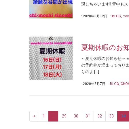
現しちゃいます!! 背中もス
: 2020年8月12日
:
BLOG
,
moc
夏期休暇のお
～夏期休暇のお知らせ～ 
の予約枠が埋まっており
りのよ […]
: 2020年8月7日
:
BLOG
,
CHOK
<
1
…
29
30
31
32
33
34